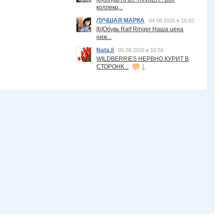
коллекц...
ЛУЧШАЯ МАРКА
04.08.2026 в 16:02
[b]Обувь Ralf Ringer Наша цена
ниж...
Nata.li
05.08.2026 в 16:56
WILDBERRIES НЕРВНО КУРИТ В
СТОРОНК...
1