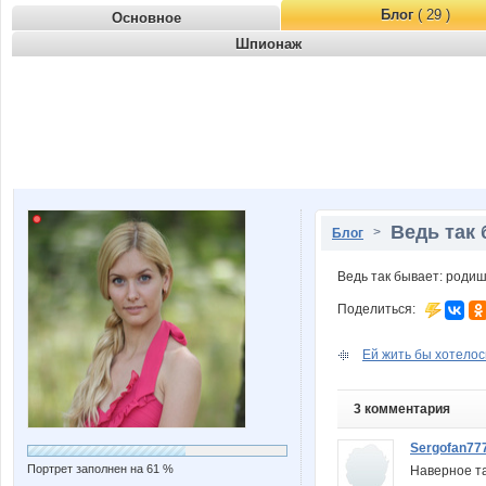
Блог
( 29 )
Основное
Шпионаж
Ведь так 
>
Блог
Ведь так бывает: родишь
Поделиться:
Ей жить бы хотелось
3 комментария
Sergofan77
Портрет заполнен на 61 %
Наверное та