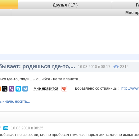
Друзья
( 17 )
Г
Мне н
бывает: родишься где-то,...
16.03.2010 в 08:17
2314
ся где-то, глядишь, ошибся - не та планета...
Мне нравится
Добавлено со страницы:
http://ww
 иначе, носить...
7
16.03.2010 в 08:25
к бывает не со всеми, кто не пробовал тяжелые наркотики такого не испытаю