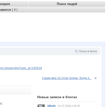
алерея
Поиск людей
равится
( 4 )
w.nn.ru/user.php?user_id=163518
Скажи мне об этом теперь, Когда я...
Новые записи в блогах
т)
nikom
21.07.2026 в 09:00