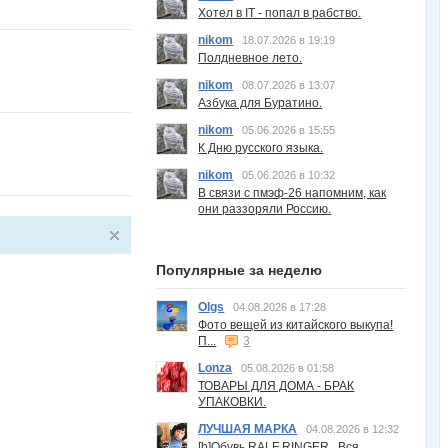
Хотел в IT - попал в рабство.
nikom
18.07.2026 в 19:19
Полдневное лето.
nikom
08.07.2026 в 13:07
Азбука для Буратино.
nikom
05.06.2026 в 15:55
К Дню русского языка.
nikom
05.06.2026 в 10:32
В связи с пмэф-26 напомним, как
они раззоряли Россию.
Популярные за неделю
Olgs
04.08.2026 в 17:28
Фото вещей из китайского выкупа!
П...
3
Lonza
05.08.2026 в 01:58
ТОВАРЫ ДЛЯ ДОМА - БРАК
УПАКОВКИ.
ЛУЧШАЯ МАРКА
04.08.2026 в 12:32
[b]Обувь RALF RINGER . Вся