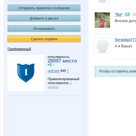
Отправить приватное сообщение
*Ви*
16
Добавить в друзья
Вполне доп
Игнорировать
Сделать подарок
Sergofan77
А я Вашу)
Парфюмерный
популярность:
28097 место
+1 ↑
рейтинг
849
?
Чтобы оставлять ко
Привилегированный
пользователь
1
уровня