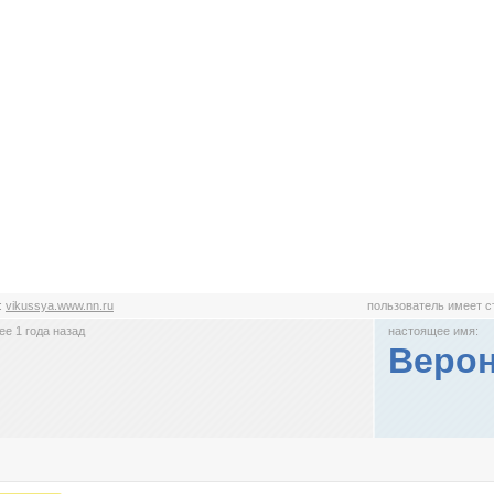
:
vikussya.www.nn.ru
пользователь имеет 
е 1 года назад
настоящее имя:
Веро