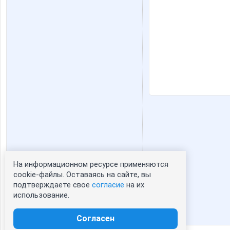
На информационном ресурсе применяются
Статистика портрета:
cookie-файлы. Оставаясь на сайте, вы
подтверждаете свое
согласие
на их
сейчас просматривают портрет - 0
использование.
зарегистрированные пользователи
посетившие портрет за 7 дней - 0
Согласен